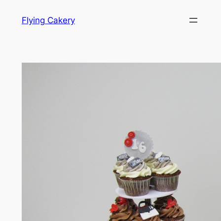
Hopp
Flying Cakery
til
innhold