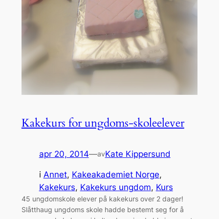
Kakekurs for ungdoms-skoleelever
apr 20, 2014
—
Kate Kippersund
av
i
Annet
, 
Kakeakademiet Norge
, 
Kakekurs
, 
Kakekurs ungdom
, 
Kurs
45 ungdomskole elever på kakekurs over 2 dager!
Slåtthaug ungdoms skole hadde bestemt seg for å