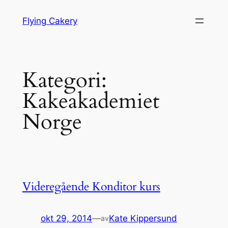
Hopp
Flying Cakery
til
innhold
Kategori:
Kakeakademiet
Norge
Videregående Konditor kurs
okt 29, 2014
—
Kate Kippersund
av