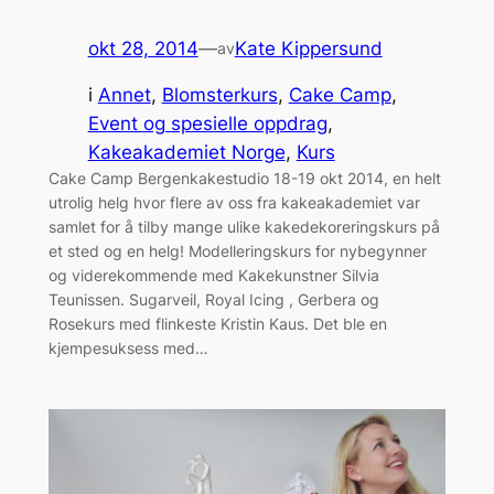
okt 28, 2014
—
Kate Kippersund
av
i
Annet
, 
Blomsterkurs
, 
Cake Camp
, 
Event og spesielle oppdrag
, 
Kakeakademiet Norge
, 
Kurs
Cake Camp Bergenkakestudio 18-19 okt 2014, en helt
utrolig helg hvor flere av oss fra kakeakademiet var
samlet for å tilby mange ulike kakedekoreringskurs på
et sted og en helg! Modelleringskurs for nybegynner
og viderekommende med Kakekunstner Silvia
Teunissen. Sugarveil, Royal Icing , Gerbera og
Rosekurs med flinkeste Kristin Kaus. Det ble en
kjempesuksess med…