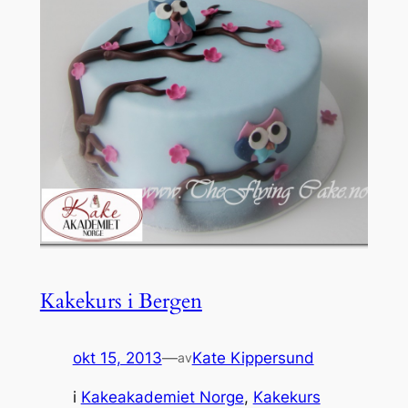
Kakekurs i Bergen
okt 15, 2013
—
Kate Kippersund
av
i
Kakeakademiet Norge
, 
Kakekurs