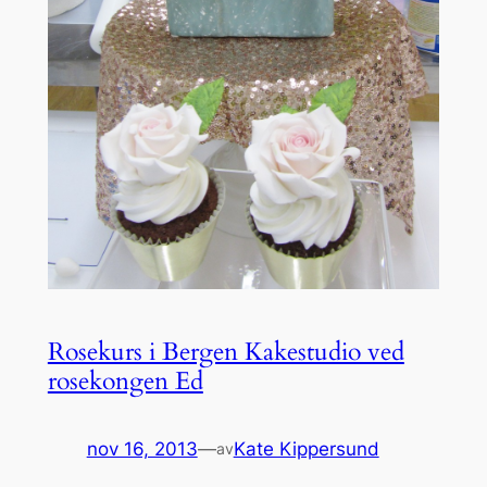
Rosekurs i Bergen Kakestudio ved
rosekongen Ed
nov 16, 2013
—
Kate Kippersund
av