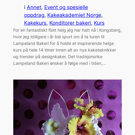
i
Annet
, 
Event og spesielle
oppdrag
, 
Kakeakademiet Norge
, 
Kakekurs
, 
Konditorer bakeri
, 
Kurs
For en fantastiskt flott helg jeg har hatt nå i Kongsberg,
hvor jeg tdiligere i år ble spurt om å ta turen til
Lampeland Bakeri for å holde et inspirerende helge
kurs på hele 14 timer innen alt av nye kaketeknikker
og trender på designkaker. Det tradisjonsrike
Lampeland Bakeri ønsker å følge med i tiden,…