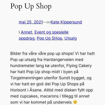
Pop Up Shop
mai 25, 2021
—
Kate Kippersund
av
i
Annet
, 
Event og spesielle
oppdrag
, 
Pop Up SHop
, 
Utsalg
Bilder fra våre våre pop up shops! Vi har hatt
Pop up utsalg fra Hardangerveien med
hundremeter lang kø utenfor, Flying Cakery
har hatt Pop Up shop midt i byen på
Torgalmenningen utenfor Sundt bygget, og
vi har hatt en god del Pop Up Shops på
Horisont i Åsane. Alltid med disken fyllt opp
med cupcakes, macarons i tillegg til annet
som vi har kommet på underveis