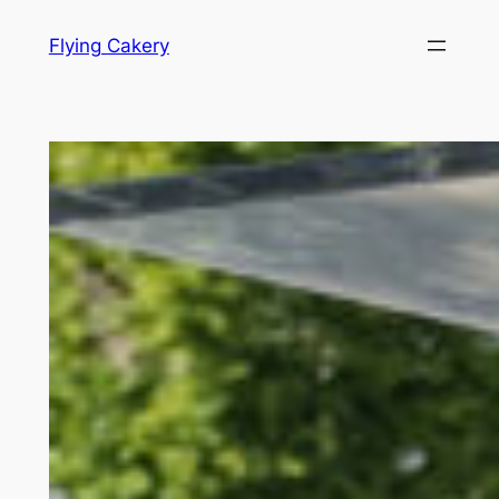
Hopp
Flying Cakery
til
innhold