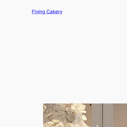
Hopp
Flying Cakery
til
innhold