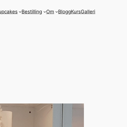
upcakes
Bestilling
Om
Blogg
Kurs
Galleri