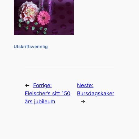
Utskriftsvennlig
←
Forrige:
Neste:
Fleischer’s sitt 150
Bursdagskaker
års jubileum
→