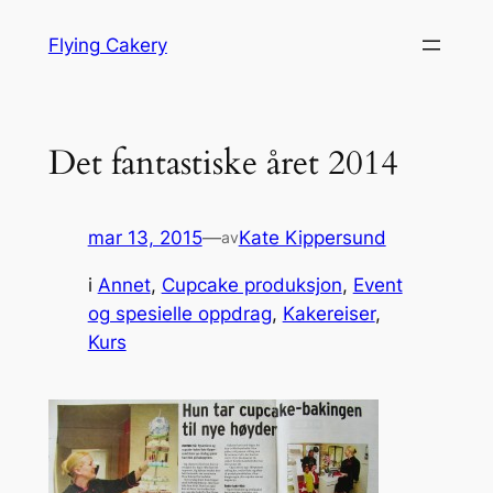
Hopp
Flying Cakery
til
innhold
Det fantastiske året 2014
mar 13, 2015
—
Kate Kippersund
av
i
Annet
, 
Cupcake produksjon
, 
Event
og spesielle oppdrag
, 
Kakereiser
, 
Kurs