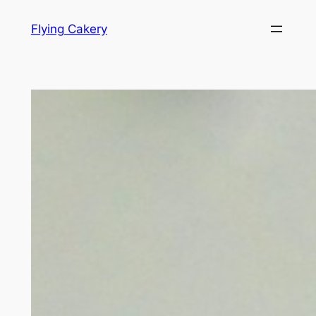
Hopp
Flying Cakery
til
innhold