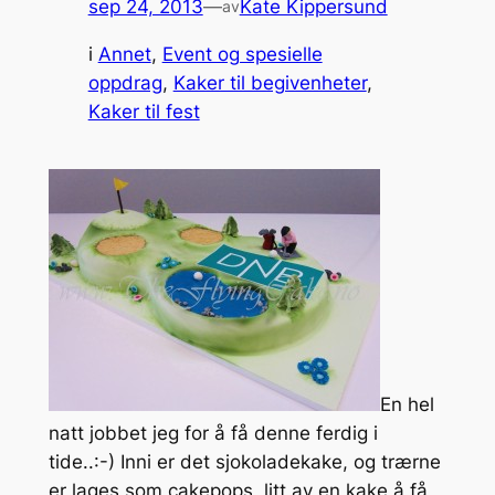
sep 24, 2013
—
Kate Kippersund
av
i
Annet
, 
Event og spesielle
oppdrag
, 
Kaker til begivenheter
, 
Kaker til fest
En hel
natt jobbet jeg for å få denne ferdig i
tide..:-) Inni er det sjokoladekake, og trærne
er lages som cakepops, litt av en kake å få