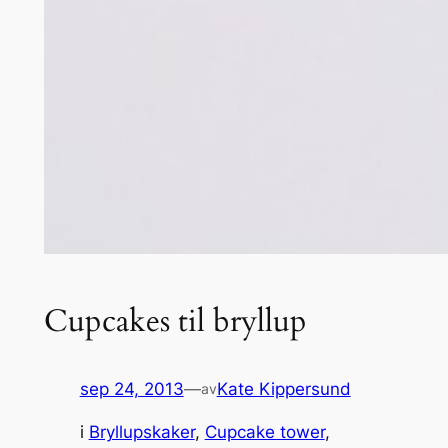
Cupcakes til bryllup
sep 24, 2013
—
Kate Kippersund
av
i
Bryllupskaker
, 
Cupcake tower
, 