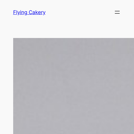
Hopp
Flying Cakery
til
innhold