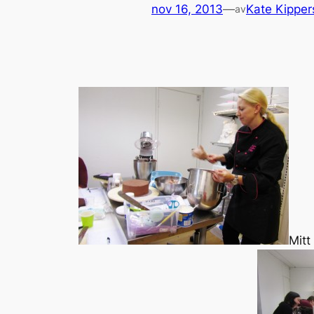
nov 16, 2013
—
Kate Kippe
av
Mitt