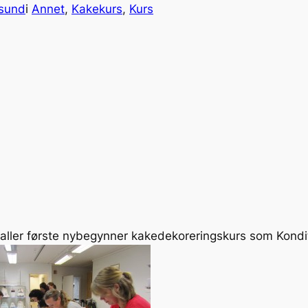
rsund
i
Annet
, 
Kakekurs
, 
Kurs
 aller første nybegynner kakedekoreringskurs som Kond