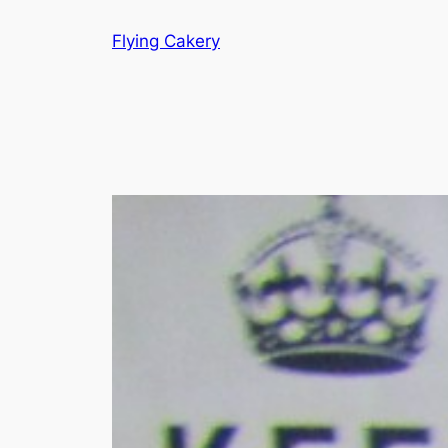
Hopp
Flying Cakery
til
innhold