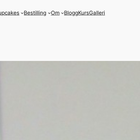
upcakes
Bestilling
Om
Blogg
Kurs
Galleri