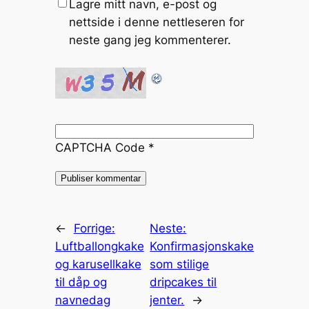
Lagre mitt navn, e-post og
nettside i denne nettleseren for
neste gang jeg kommenterer.
CAPTCHA Code
*
←
Forrige:
Neste:
Luftballongkake
Konfirmasjonskake
og karusellkake
som stilige
til dåp og
dripcakes til
navnedag
jenter.
→