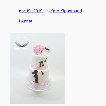
apr 19, 2019
—
Kate Kippersund
av
i
Annet