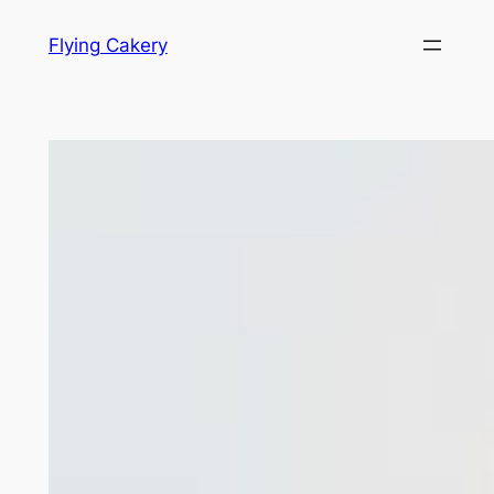
Hopp
Flying Cakery
til
innhold