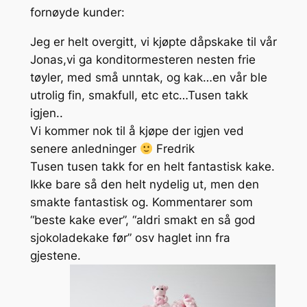
fornøyde kunder:
Jeg er helt overgitt, vi kjøpte dåpskake til vår
Jonas,vi ga konditorme
steren nesten frie
tøyler, med små unntak, og kak
…
en vår ble
utrolig fin, smakfull, etc etc…Tuse
n takk
igjen..
Vi kommer nok til å kjøpe der igjen ved
senere anledninge
r
Fredrik
Tusen tusen takk for en helt fantastisk kake.
Ikke bare så den helt nydelig ut, men den
smakte fantastisk og. Kommentarer som
“beste kake ever”, “aldri smakt en så god
sjokoladekake før” osv haglet inn fra
gjestene.