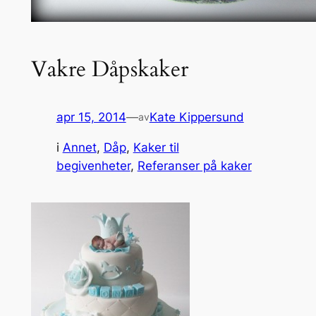
Vakre Dåpskaker
apr 15, 2014
—
Kate Kippersund
av
i
Annet
, 
Dåp
, 
Kaker til
begivenheter
, 
Referanser på kaker