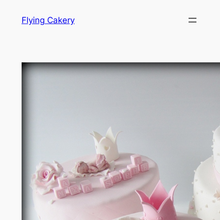
Hopp
Flying Cakery
til
innhold