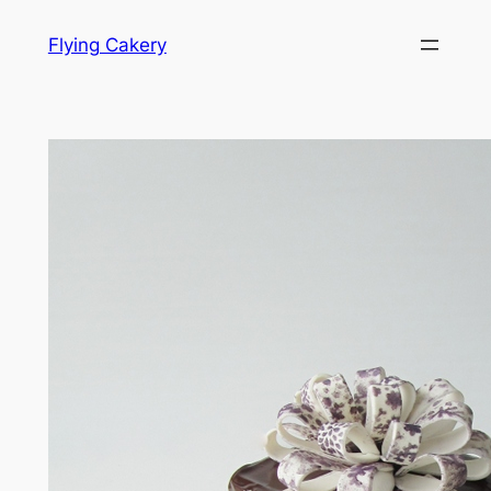
Hopp
Flying Cakery
til
innhold